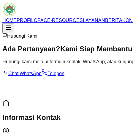
HOME
PROFIL
OPAC
E-RESOURCES
LAYANAN
BERITA
KON
Hubungi Kami
Ada Pertanyaan?
Kami Siap Membantu
Hubungi kami melalui formulir kontak, WhatsApp, atau kunjun
Chat WhatsApp
Telepon
Informasi Kontak